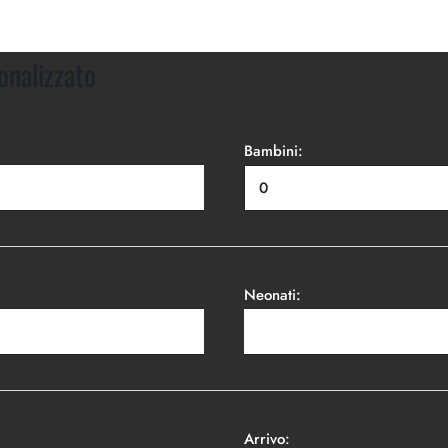
onalizzato
Bambini:
Neonati:
Arrivo: