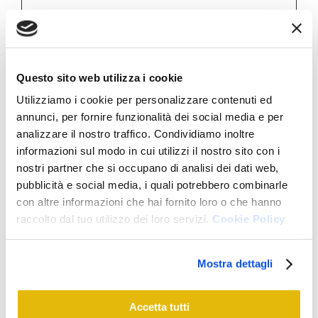
Nome
Fornitore
Scopo
Durata
massim
a di
Questo sito web utilizza i cookie
archivia
Utilizziamo i cookie per personalizzare contenuti ed
zione
annunci, per fornire funzionalità dei social media e per
_ga
Google
Registra un ID
2 anni
analizzare il nostro traffico. Condividiamo inoltre
univoco utilizzato
informazioni sul modo in cui utilizzi il nostro sito con i
per generare dati
nostri partner che si occupano di analisi dei dati web,
statistici su come il
pubblicità e social media, i quali potrebbero combinarle
con altre informazioni che hai fornito loro o che hanno
visitatore utilizza il
raccolto dal tuo utilizzo dei loro servizi.
Cookie Policy
sito internet.
_ga_#
Google
Utilizzato da
2 anni
Mostra dettagli
Google Analytics
per raccogliere dati
sul numero di volte
Accetta tutti