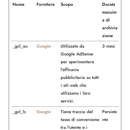
Nome
Fornitore
Scopo
Durata
massim
a di
archivia
zione
_gcl_au
Google
Utilizzato da
3 mesi
Google AdSense
per sperimentare
l'efficacia
pubblicitaria su tutti
i siti web che
utilizzano i loro
servizi.
_gcl_ls
Google
Tiene traccia del
Persiste
tasso di conversione
nte
tra l'utente e i