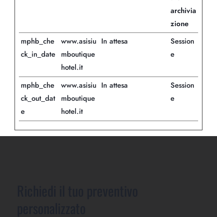
archivia
zione
mphb_che
www.asisiu
In attesa
Session
ck_in_date
mboutique
e
hotel.it
mphb_che
www.asisiu
In attesa
Session
ck_out_dat
mboutique
e
e
hotel.it
Richiedi il tuo preventivo
personalizzato