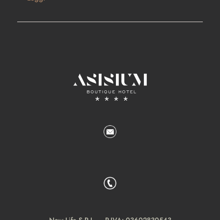
New Life S.R.L. – P.IVA: 03602830543