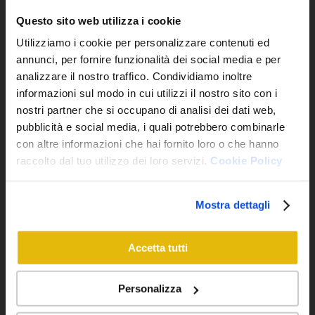
Questo sito web utilizza i cookie
Email:
Neonati:
Utilizziamo i cookie per personalizzare contenuti ed
annunci, per fornire funzionalità dei social media e per
analizzare il nostro traffico. Condividiamo inoltre
informazioni sul modo in cui utilizzi il nostro sito con i
nostri partner che si occupano di analisi dei dati web,
pubblicità e social media, i quali potrebbero combinarle
Telefono:
Arrivo:
con altre informazioni che hai fornito loro o che hanno
raccolto dal tuo utilizzo dei loro servizi.
Cookie Policy
Mostra dettagli
Adulti:
Partenza:
Accetta tutti
Personalizza